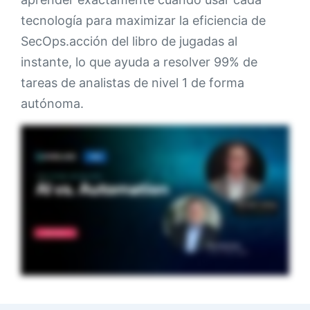
Socios
tecnología para maximizar la eficiencia de
SecOps.
acción del libro de jugadas al
Póngase en contacto con
instante, lo que ayuda a resolver 99% de
tareas de analistas de nivel 1 de forma
Blog
autónoma.
Ayuda
Español
Solicitar una demostración