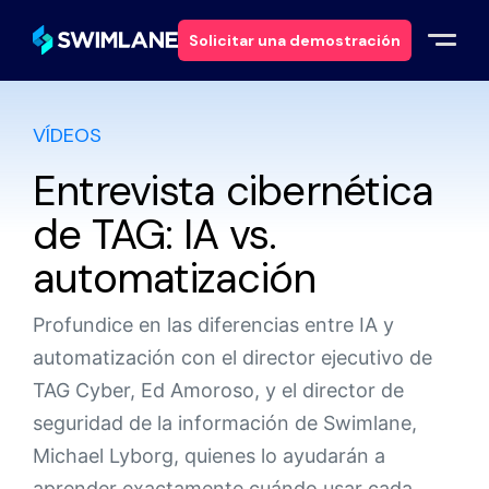
Solicitar una demostración
VÍDEOS
Por qué Swimlane
Entrevista cibernética
Soluciones
de TAG: IA vs.
Productos
automatización
Servicios
Profundice en las diferencias entre IA y
automatización con el director ejecutivo de
Recursos
TAG Cyber, Ed Amoroso, y el director de
seguridad de la información de Swimlane,
Acerca de
Michael Lyborg, quienes lo ayudarán a
aprender exactamente cuándo usar cada