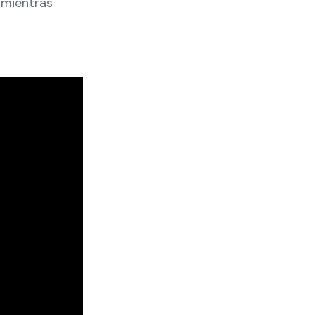
 mientras
ntro de
mostración
e
n