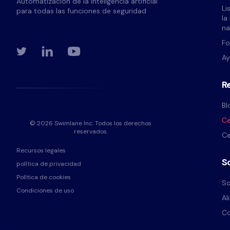
Automatización de la inteligencia artificial
Li
para todas las funciones de seguridad
la
na
Fo
A
R
Bl
Ce
© 2026 Swimlane Inc. Todos los derechos
reservados.
Ce
Recursos legales
S
política de privacidad
Política de cookies
So
Condiciones de uso
Al
Co