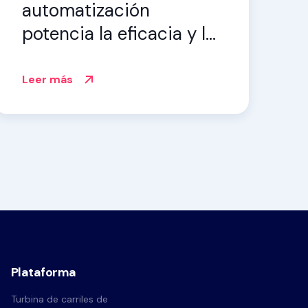
automatización
potencia la eficacia y la
escalabilidad de los
MSSP y MDR
Leer más
Plataforma
Turbina de carriles de