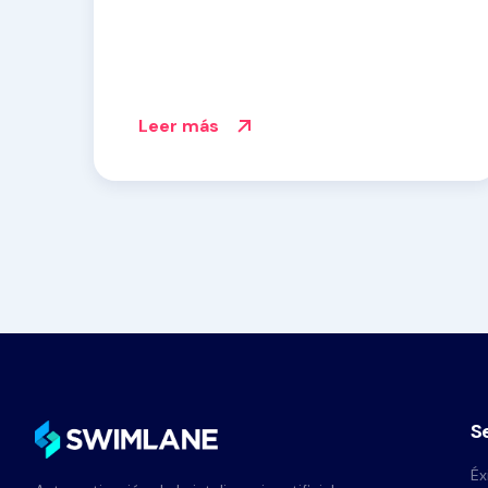
Leer más
S
Éx