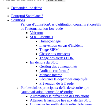
Demander une démo
Pourquoi Swimlane ?
Solutions
Par cas d'utilisation
Cas d'utilisation courants et créatifs
de l'automatisation low-code
Voir tout
SOC Essentials
Hameçonnage
Intervention en cas d'incident
Triage SIEM
Chasse aux menaces
Triage des alertes EDR
En dehors du SOC
Gestion des vulnérabilités
Audit de conformité
Menace interne
Sécuriser le départ des employés
Prévention de la fraude
Par besoin
Les principaux défis de sécurité que
l'automatisation permet de résoudre
Automatiser la prévention des violations
Atténuer la lassitude liée aux alertes SOC
Connecter les outils de sécurité cloisonnés