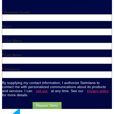
*
Business Email:
Phone:
*
First Name:
*
Last Name:
*
Company:
By supplying my contact information, I authorize Swimlane to
contact me with personalized communications about its products
and services. I can
opt-out
at any time. See our
privacy policy
for more details.
Request Demo