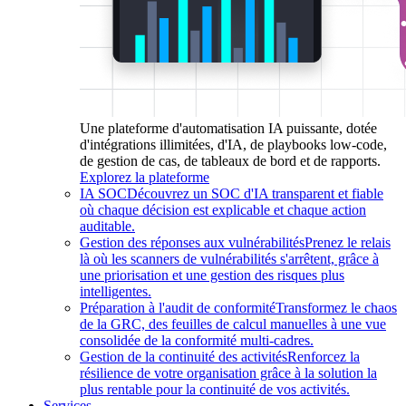
Une plateforme d'automatisation IA puissante, dotée
d'intégrations illimitées, d'IA, de playbooks low-code,
de gestion de cas, de tableaux de bord et de rapports.
Explorez la plateforme
IA SOC
Découvrez un SOC d'IA transparent et fiable
où chaque décision est explicable et chaque action
auditable.
Gestion des réponses aux vulnérabilités
Prenez le relais
là où les scanners de vulnérabilités s'arrêtent, grâce à
une priorisation et une gestion des risques plus
intelligentes.
Préparation à l'audit de conformité
Transformez le chaos
de la GRC, des feuilles de calcul manuelles à une vue
consolidée de la conformité multi-cadres.
Gestion de la continuité des activités
Renforcez la
résilience de votre organisation grâce à la solution la
plus rentable pour la continuité de vos activités.
Services