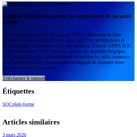
Enquête auprès du centre des opérations de sécurité
SANS
Les centres d'opérations de sécurité (SOC) continuent de faire
évoluer et de perfectionner leurs capacités, leurs architectures et
leurs stratégies de gestion au gré des menaces. L'étude SANS SOC
2024, réalisée par Chris Crowley, analyse les données d'équipes
SOC du monde entier afin de mettre en lumière les défis communs
et la manière dont les responsables envisagent de réajuster leurs
plans à court et à long terme.
Télécharger le rapport
Étiquettes
SOC
plate-forme
Articles similaires
3 mars 2026