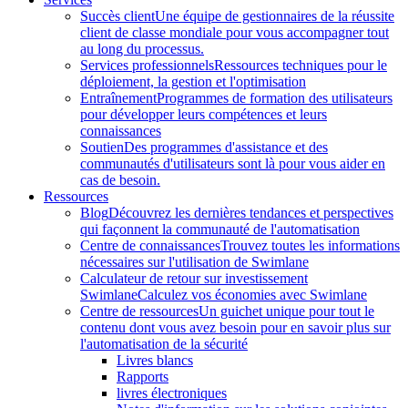
Succès client
Une équipe de gestionnaires de la réussite
client de classe mondiale pour vous accompagner tout
au long du processus.
Services professionnels
Ressources techniques pour le
déploiement, la gestion et l'optimisation
Entraînement
Programmes de formation des utilisateurs
pour développer leurs compétences et leurs
connaissances
Soutien
Des programmes d'assistance et des
communautés d'utilisateurs sont là pour vous aider en
cas de besoin.
Ressources
Blog
Découvrez les dernières tendances et perspectives
qui façonnent la communauté de l'automatisation
Centre de connaissances
Trouvez toutes les informations
nécessaires sur l'utilisation de Swimlane
Calculateur de retour sur investissement
Swimlane
Calculez vos économies avec Swimlane
Centre de ressources
Un guichet unique pour tout le
contenu dont vous avez besoin pour en savoir plus sur
l'automatisation de la sécurité
Livres blancs
Rapports
livres électroniques