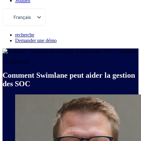
Soutien
Français
English
recherche
Deutsch
Demander une démo
日本語
한국어
22 août 2024
Português
Comment Swimlane peut aider la gestion
Español
des SOC