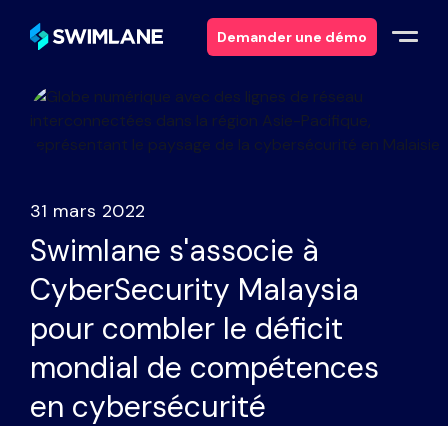
Demander une démo
Pourquoi Swimlane ?
Solutions
31 mars 2022
Produits
Swimlane s'associe à
CyberSecurity Malaysia
Services
pour combler le déficit
Ressources
mondial de compétences
en cybersécurité
À propos