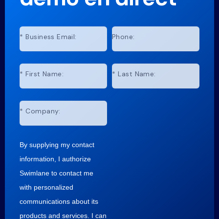
*
Business Email:
Phone:
*
First Name:
*
Last Name:
*
Company:
By supplying my contact
information, I authorize
Swimlane to contact me
with personalized
communications about its
products and services. I can