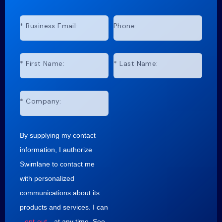
*
Business Email:
Phone:
*
First Name:
*
Last Name:
*
Company:
By supplying my contact
information, I authorize
Swimlane to contact me
with personalized
communications about its
products and services. I can
opt-out
at any time. See