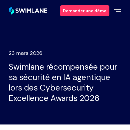
Demander une démo
Pourquoi Swimlane ?
Solutions
23 mars 2026
Swimlane récompensée pour
Produits
sa sécurité en IA agentique
Services
lors des Cybersecurity
Excellence Awards 2026
Ressources
À propos