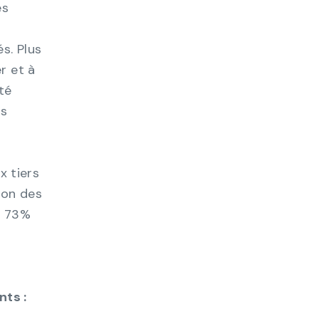
es
é
s. Plus
r et à
ité
us
x tiers
ion des
s, 73%
nts :