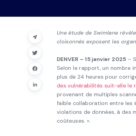
sécurité.
de cas, de tableaux de bord et
Swimlane
rapports.
Explorez la plateforme
Une étude de Swimlane révèl
cloisonnés exposent les organ
DENVER – 15 janvier 2025
– S
Selon le rapport, un nombre in
plus de 24 heures pour corrige
des vulnérabilités suit-elle le
provenant de multiples scanne
faible collaboration entre les
violations de données, à des
coûteuses. ».