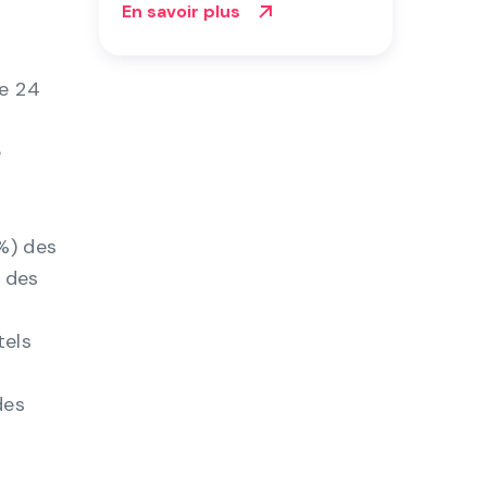
En savoir plus
confiantes de pouvoir
respecter le décret
exécutif « Zero Trust »
de 24
avant l'échéance de
2024.
e
5%) des
 des
tels
des