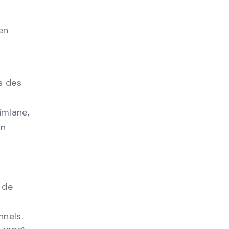
en
s des
imlane,
un
 de
nnels.