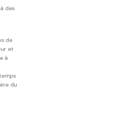
 à des
ns de
eur et
e à
 temps
bère du