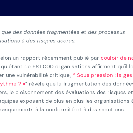
Cen
 de
Voir tout
dém
Préparation à l'audit de
Vidéos
conformité
Transformez le chaos de la GRC, des feuille
e que des données fragmentées et des processus
de calcul manuelles à une vue consolidée d
la conformité multi-cadres.
isations à des risques accrus.
Gestion de la continuité des
elon un rapport récemment publié par
couloir de n
activités
quiétant de 681 000 organisations affirment qu'il le
Renforcez la résilience de votre organisatio
r une vulnérabilité critique.,
“ Sous pression : la ges
grâce à la solution la plus rentable pour la
 rythme ? »
” révèle que la fragmentation des donnée
continuité de vos activités.
rs, le cloisonnement des évaluations des risques et
 équipes exposent de plus en plus les organisations 
 manquements à la conformité et à des sanctions