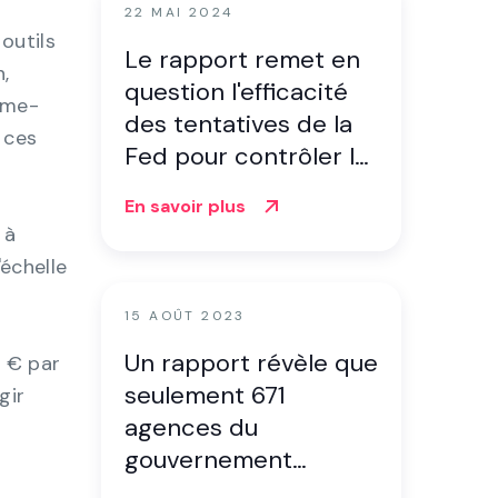
22 MAI 2024
outils
Le rapport remet en
,
question l'efficacité
ume-
des tentatives de la
 ces
Fed pour contrôler la
divulgation des
En savoir plus
incidents.
 à
'échelle
15 AOÛT 2023
Un rapport révèle que
0 € par
seulement 671
gir
agences du
gouvernement
fédéral se disent