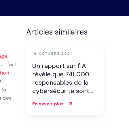
tre de
onstration
s
Articles similaires
e
16 OCTOBRE 2024
age
,
ur faut
Un rapport sur l'IA
n
tion
révèle que 741 000
s
responsables de la
 la
cybersécurité sont
à des
conscients des
En savoir plus
risques liés aux
données sensibles.