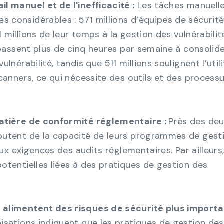
l manuel et de l'inefficacité :
Les tâches manuell
considérables : 571 millions d’équipes de sécurit
millions de leur temps à la gestion des vulnérabilité
 passent plus de cinq heures par semaine à consolide
lnérabilité, tandis que 511 millions soulignent l’util
canners, ce qui nécessite des outils et des process
matière de conformité réglementaire :
Près des deu
outent de la capacité de leurs programmes de gest
 aux exigences des audits réglementaires. Par ailleur
otentielles liées à des pratiques de gestion des
alimentent des risques de sécurité plus importa
isations indiquent que les pratiques de gestion des