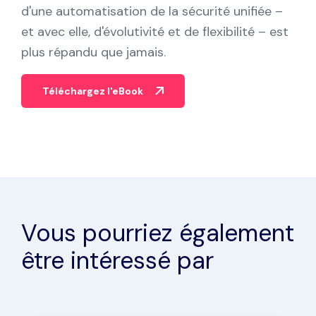
Partenaires
d'une automatisation de la sécurité unifiée –
et avec elle, d'évolutivité et de flexibilité – est
Contact
plus répandu que jamais.
Blog
Téléchargez l'eBook
Soutien
Français
Vous pourriez également
Demander une démo
être intéressé par