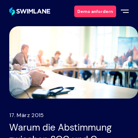
Demo anfordern
Warum Swimlane
Lösungen
Produkte
Dienstleistungen
Ressourcen
17. März 2015
Über
Warum die Abstimmung