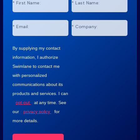
*
First Name:
*
Last Name:
*
Email:
*
Company:
By supplying my contact
information, I authorize
Swimlane to contact me
with personalized
communications about its
products and services. I can
opt-out
at any time. See
our
privacy policy
for
more details.