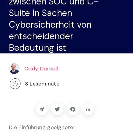
zwischen SOC und C-
Partner
Suite in Sachen
Kontakt
Cybersicherheit von
entscheidender
Blog
Bedeutung ist
Unterstützung
Cody Cornell
Deutsch
3
Leseminute
Demo anfordern
Die Einführung geeigneter