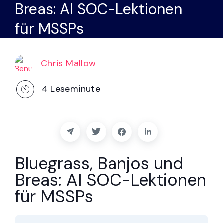
Breas: AI SOC-Lektionen
Partner
für MSSPs
Kontakt
Blog
Chris Mallow
4
Leseminute
Unterstützung
Deutsch
Bluegrass, Banjos und
Demo anfordern
Breas: AI SOC-Lektionen
für MSSPs