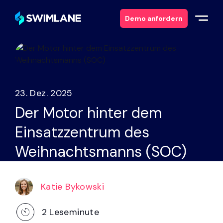
Demo anfordern
Warum Swimlane
Lösungen
23. Dez. 2025
Der Motor hinter dem
Produkte
Einsatzzentrum des
Dienstleistungen
Weihnachtsmanns (SOC)
Ressourcen
Katie Bykowski
Über
2
Leseminute