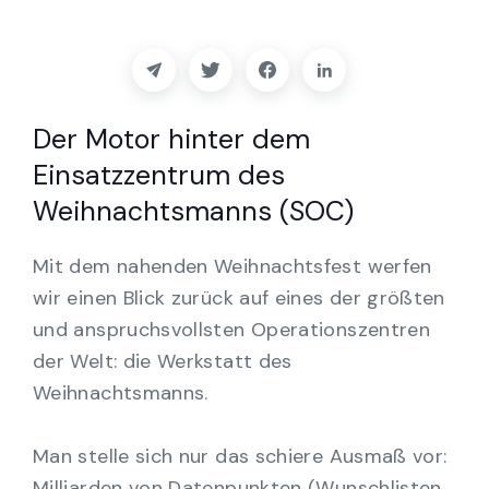
Partner
Kontakt
Der Motor hinter dem
Blog
Einsatzzentrum des
Unterstützung
Weihnachtsmanns (SOC)
Mit dem nahenden Weihnachtsfest werfen
Deutsch
wir einen Blick zurück auf eines der größten
und anspruchsvollsten Operationszentren
Demo anfordern
der Welt: die Werkstatt des
Weihnachtsmanns.
Man stelle sich nur das schiere Ausmaß vor:
Milliarden von Datenpunkten (Wunschlisten,