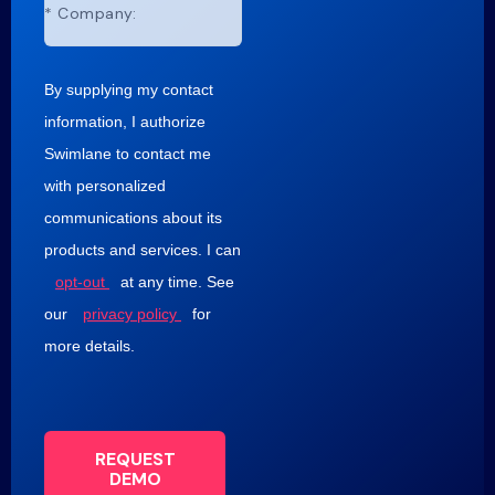
*
Company:
By supplying my contact
information, I authorize
Swimlane to contact me
with personalized
communications about its
products and services. I can
opt-out
at any time. See
our
privacy policy
for
more details.
REQUEST
DEMO