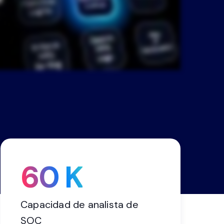
ntro de
mostración
e
n
60 K
Capacidad de analista de
SOC