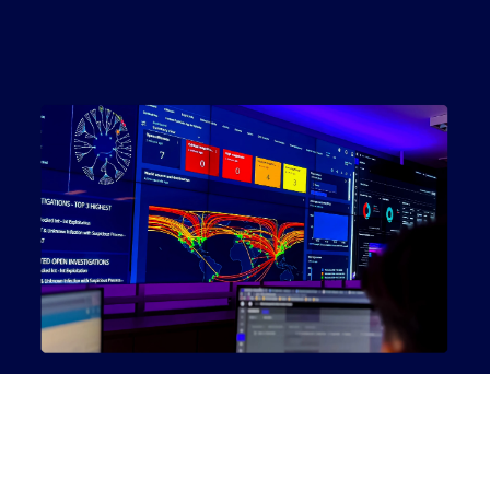
Socios
Póngase en contacto con
Blog
Ayuda
Español
Solicitar una demostración