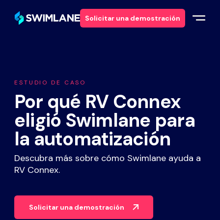
Solicitar una demostración
Por qué Swimlane
ESTUDIO DE CASO
Soluciones
Por qué RV Connex
eligió Swimlane para
Productos
la automatización
Servicios
Descubra más sobre cómo Swimlane ayuda a
RV Connex.
Recursos
Acerca de
Solicitar una demostración