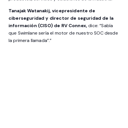
Tanajak Watanakij, vicepresidente de
ciberseguridad y director de seguridad de la
información (CISO) de RV Connex,
dice: “Sabía
que Swimlane sería el motor de nuestro SOC desde
la primera llamada”.”
“La potencia” de su SOC
Tanajak Watanakij, vicepresidente de
ciberseguridad y director de seguridad de la
información de RV Connex, describe cómo
Swimlane se convirtió en “la potencia” de su SOC.