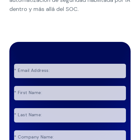
automatización de seguridad habilitada por IA
dentro y más allá del SOC.
*
Email Address:
*
First Name:
*
Last Name:
*
Company Name: