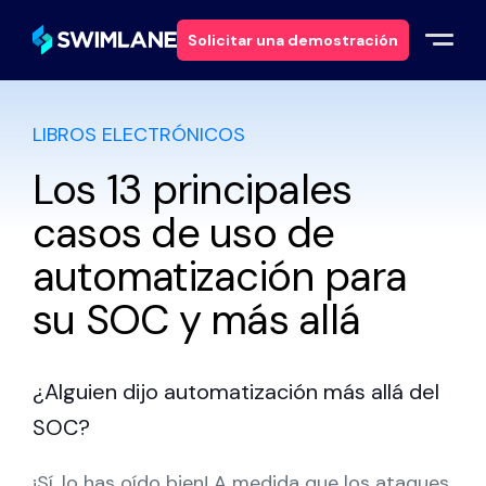
Solicitar una demostración
LIBROS ELECTRÓNICOS
Por qué Swimlane
Los 13 principales
Soluciones
casos de uso de
Productos
automatización para
su SOC y más allá
Servicios
Recursos
¿Alguien dijo automatización más allá del
SOC?
Acerca de
¡Sí, lo has oído bien! A medida que los ataques