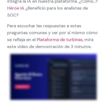
integra la IA en nuestra plataforma. ¿Cómo...?
Socios
Héroe IA
¿Beneficio para los analistas de
SOC?
Póngase en contacto con
Para escuchar las respuestas a estas
Blog
preguntas comunes y ver por sí mismo cómo
se refleja en el
Plataforma de turbinas
, mira
Ayuda
este video de demostración de 3 minutos.
Español
Solicitar una demostración