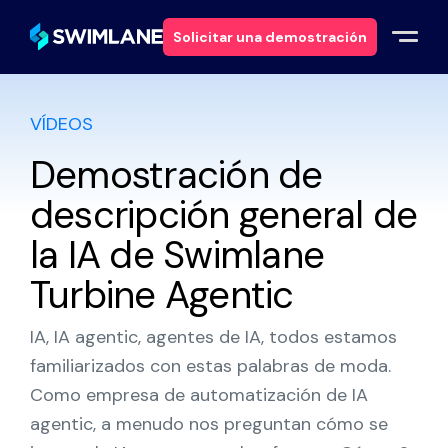
Solicitar una demostración
VÍDEOS
Por qué Swimlane
Demostración de
Soluciones
descripción general de
Productos
la IA de Swimlane
Turbine Agentic
Servicios
IA, IA agentic, agentes de IA, todos estamos
Recursos
familiarizados con estas palabras de moda.
Como empresa de automatización de IA
Acerca de
agentic, a menudo nos preguntan cómo se