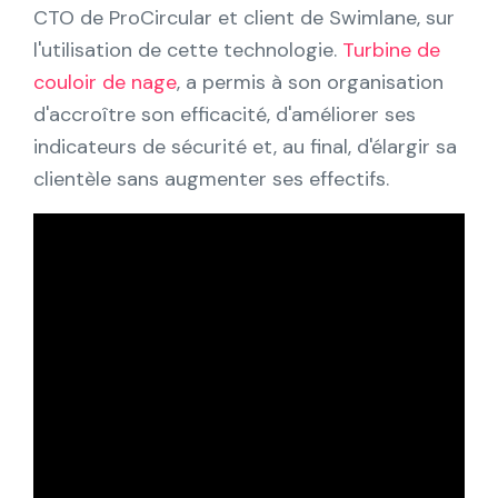
Partenaires
CTO de ProCircular et client de Swimlane, sur
l'utilisation de cette technologie.
Turbine de
Contact
couloir de nage
, a permis à son organisation
d'accroître son efficacité, d'améliorer ses
Blog
indicateurs de sécurité et, au final, d'élargir sa
clientèle sans augmenter ses effectifs.
Soutien
Français
Demander une démo