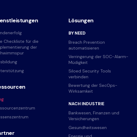
ienstleistungen
Lösungen
ndenerfolg
BY NEED
re Checkliste für die
Breach Prevention
plementierung der
automatisieren
chwimmspur
Verringerung der SOC-Alarm-
sbildung
Müdigkeit
terstützung
Siloed Security Tools
verbinden
Bewertung der SecOps-
essourcen
Wirksamkeit
og
NACH INDUSTRIE
ssourcenzentrum
Bankwesen, Finanzen und
ssenszentrum
Versicherungen
Gesundheitswesen
artner
Energie und