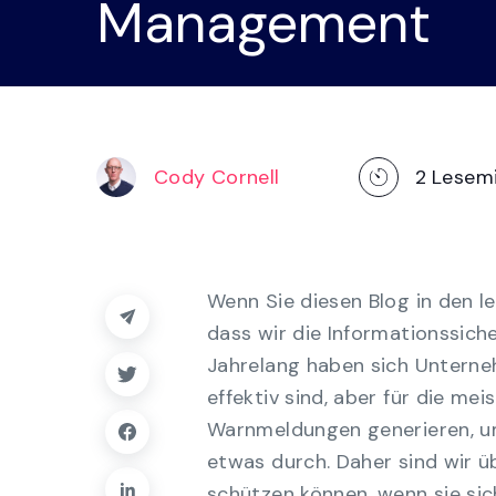
Management
Swi
Code-Playbooks, Case Managemen
Dashboards und Reporting.
Erkunden Sie die Plattform
Cody Cornell
2
Lesem
Wenn Sie diesen Blog in den 
dass wir die Informationssic
Jahrelang haben sich Unterne
effektiv sind, aber für die me
Warnmeldungen generieren, um
etwas durch. Daher sind wir ü
schützen können, wenn sie si