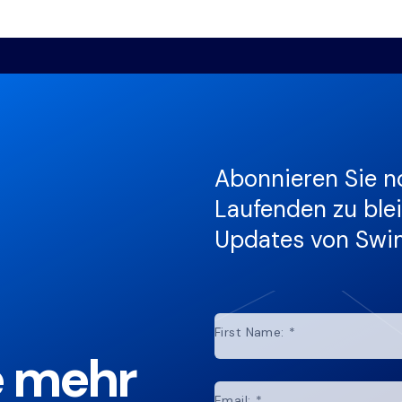
Abonnieren Sie n
Laufenden zu ble
Updates von Swim
First Name:
*
e mehr
Email:
*