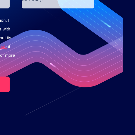
on, I
e with
ut its
-out
at
for more