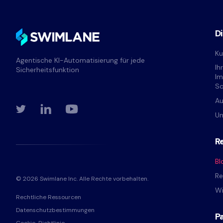
D
Ku
Agentische KI-Automatisierung für jede
Ih
Sicherheitsfunktion
Im
S
Au
Un
R
Bl
Re
© 2026 Swimlane Inc. Alle Rechte vorbehalten.
Wi
Rechtliche Ressourcen
Datenschutzbestimmungen
P