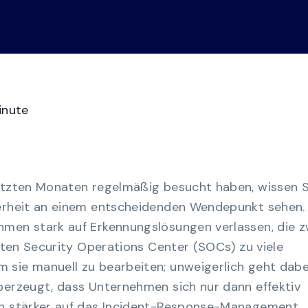
Alle sehen
Videos
mlane
t,
Bereitschaft für Compliance-
Audits
Verwandeln Sie das GRC-Chaos von
manuellen Tabellenkalkulationen in eine
konsolidierte Ansicht der Einhaltung mehrerer
inute
Rahmenwerke.
Management der
Geschäftskontinuität
letzten Monaten regelmäßig besucht haben, wissen S
Stärken Sie die Widerstandsfähigkeit Ihres
herheit an einem entscheidenden Wendepunkt sehen.
Unternehmens mit der kostengünstigsten
Lösung für Business Continuity.
hmen stark auf Erkennungslösungen verlassen, die 
isten Security Operations Center (SOCs) zu viele
 sie manuell zu bearbeiten; unweigerlich geht dabe
berzeugt, dass Unternehmen sich nur dann effektiv
ch stärker auf das Incident-Response-Management