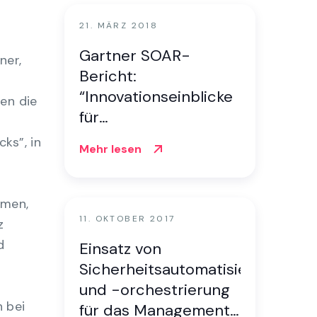
21. MÄRZ 2018
Gartner SOAR-
ner,
Bericht:
“Innovationseinblicke
en die
für
Sicherheitsorchestrierung,
ks”, in
Mehr lesen
-automatisierung und
-reaktion”
smen,
11. OKTOBER 2017
z
d
Einsatz von
Sicherheitsautomatisierung
und -orchestrierung
 bei
für das Management