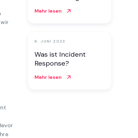
.
von Vorfallsalarmen
Mehr lesen
m
 wir
6. JUNI 2023
Was ist Incident
Response?
Mehr lesen
ent
Bevor
ihre