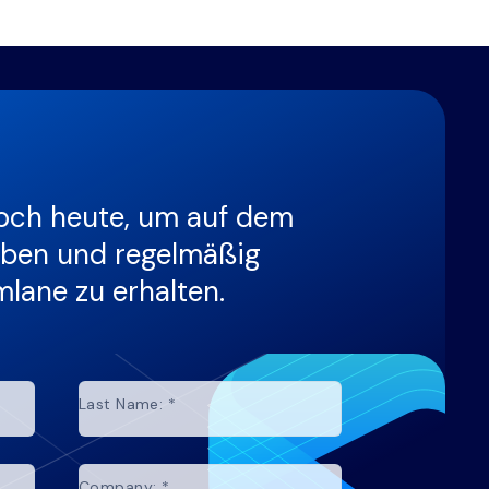
och heute, um auf dem
iben und regelmäßig
lane zu erhalten.
Last Name:
*
Company:
*