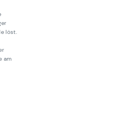
e
ger
e löst.
er
le am