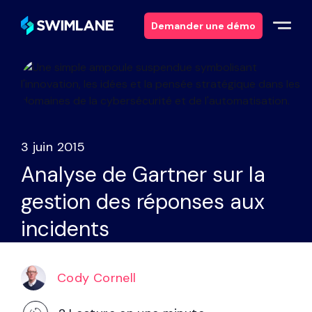
Demander une démo
Pourquoi Swimlane ?
Solutions
3 juin 2015
Produits
Analyse de Gartner sur la
gestion des réponses aux
Services
incidents
Ressources
Cody Cornell
À propos