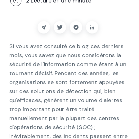
2
Lecture en une minute
Partenaires
Contact
Blog
Si vous avez consulté ce blog ces derniers
mois, vous savez que nous considérons la
Soutien
sécurité de l'information comme étant à un
tournant décisif. Pendant des années, les
Français
organisations se sont fortement appuyées
sur des solutions de détection qui, bien
qu'efficaces, génèrent un volume d'alertes
Demander une démo
trop important pour être traité
manuellement par la plupart des centres
d'opérations de sécurité (SOC) ;
inévitablement, des incidents passent entre