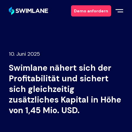
Demo anfordern
Warum Swimlane
Lösungen
10. Juni 2025
Swimlane nähert sich der
Produkte
Profitabilität und sichert
Dienstleistungen
sich gleichzeitig
zusätzliches Kapital in Höhe
Ressourcen
von 1,45 Mio. USD.
Über