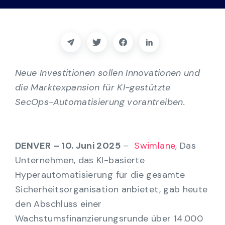
Partner
Kontakt
Blog
Neue Investitionen sollen Innovationen und
die Marktexpansion für KI-gestützte
Unterstützung
SecOps-Automatisierung vorantreiben.
Deutsch
DENVER – 10. Juni 2025
–
Swimlane
, Das
Unternehmen, das KI-basierte
Demo anfordern
Hyperautomatisierung für die gesamte
Sicherheitsorganisation anbietet, gab heute
den Abschluss einer
Wachstumsfinanzierungsrunde über 14.000