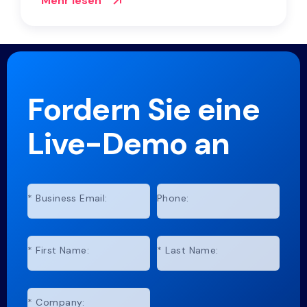
Mehr lesen
Fordern Sie eine
Live-Demo an
*
Business Email:
Phone:
*
First Name:
*
Last Name:
*
Company: