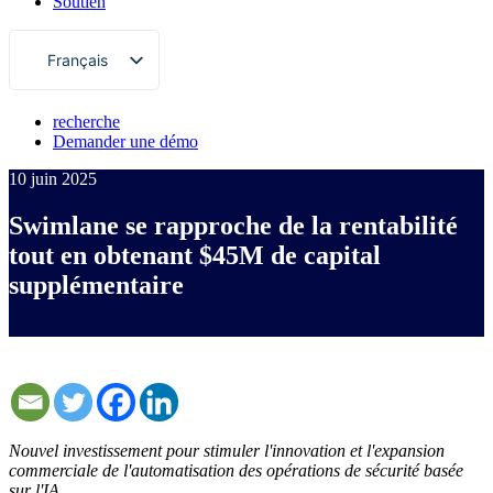
Soutien
Français
English
recherche
Deutsch
Demander une démo
日本語
10 juin 2025
한국어
Swimlane se rapproche de la rentabilité
Português
tout en obtenant $45M de capital
Español
supplémentaire
Nouvel investissement pour stimuler l'innovation et l'expansion
commerciale de l'automatisation des opérations de sécurité basée
sur l'IA