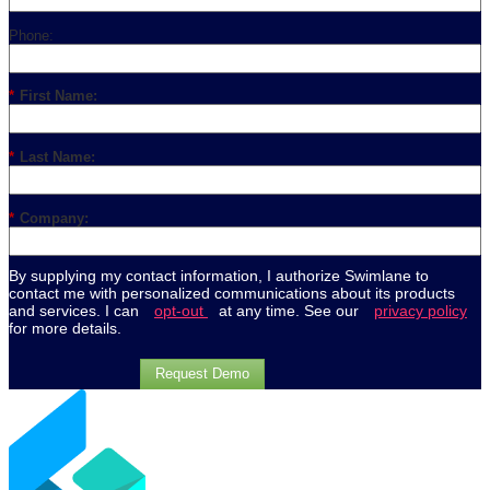
Phone:
*
First Name:
*
Last Name:
*
Company:
By supplying my contact information, I authorize Swimlane to
contact me with personalized communications about its products
and services. I can
opt-out
at any time. See our
privacy policy
for more details.
Request Demo