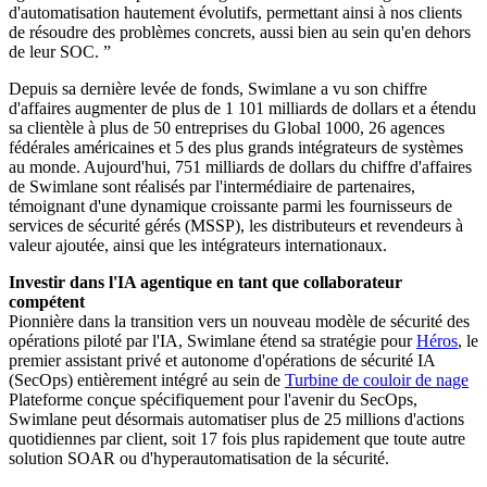
d'automatisation hautement évolutifs, permettant ainsi à nos clients
de résoudre des problèmes concrets, aussi bien au sein qu'en dehors
de leur SOC. ”
Depuis sa dernière levée de fonds, Swimlane a vu son chiffre
d'affaires augmenter de plus de 1 101 milliards de dollars et a étendu
sa clientèle à plus de 50 entreprises du Global 1000, 26 agences
fédérales américaines et 5 des plus grands intégrateurs de systèmes
au monde. Aujourd'hui, 751 milliards de dollars du chiffre d'affaires
de Swimlane sont réalisés par l'intermédiaire de partenaires,
témoignant d'une dynamique croissante parmi les fournisseurs de
services de sécurité gérés (MSSP), les distributeurs et revendeurs à
valeur ajoutée, ainsi que les intégrateurs internationaux.
Investir dans l'IA agentique en tant que collaborateur
compétent
Pionnière dans la transition vers un nouveau modèle de sécurité des
opérations piloté par l'IA, Swimlane étend sa stratégie pour
Héros
, le
premier assistant privé et autonome d'opérations de sécurité IA
(SecOps) entièrement intégré au sein de
Turbine de couloir de nage
Plateforme conçue spécifiquement pour l'avenir du SecOps,
Swimlane peut désormais automatiser plus de 25 millions d'actions
quotidiennes par client, soit 17 fois plus rapidement que toute autre
solution SOAR ou d'hyperautomatisation de la sécurité.