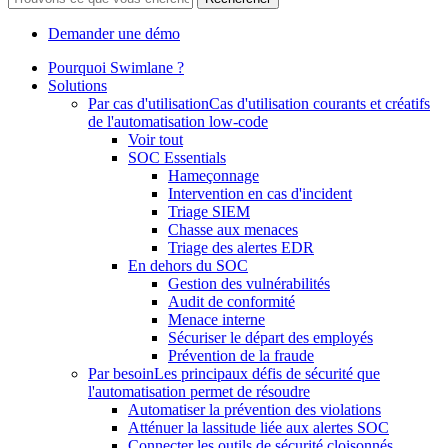
Demander une démo
Pourquoi Swimlane ?
Solutions
Par cas d'utilisation
Cas d'utilisation courants et créatifs
de l'automatisation low-code
Voir tout
SOC Essentials
Hameçonnage
Intervention en cas d'incident
Triage SIEM
Chasse aux menaces
Triage des alertes EDR
En dehors du SOC
Gestion des vulnérabilités
Audit de conformité
Menace interne
Sécuriser le départ des employés
Prévention de la fraude
Par besoin
Les principaux défis de sécurité que
l'automatisation permet de résoudre
Automatiser la prévention des violations
Atténuer la lassitude liée aux alertes SOC
Connecter les outils de sécurité cloisonnés