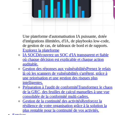
Une plateforme d'automatisation IA puissante, dotée
d'intégrations illimitées, d'IA, de playbooks low-code,
de gestion de cas, de tableaux de bord et de rapports.
Explorez la plateforme
IA SOC
Découvrez un SOC d'IA transparent et fiable
où chaque décision est explicable et chaque action
auditable.
Gestion des réponses aux vulnérabilités
Prenez le relais
là où les scanners de vulnérabilités s'arrêtent, grâce à
une priorisation et une gestion des risques plus
intelligentes.
Préparation à l'audit de conformité
Transformez le chaos
de la GRC, des feuilles de calcul manuelles à une vue
consolidée de la conformité multi-cadres.
Gestion de la continuité des activités
Renforcez la
résilience de votre organisation grâce à la solution la
plus rentable pour la continuité de vos activités.
Services