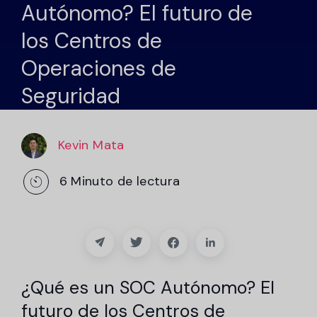
Autónomo? El futuro de
Socios
los Centros de
Póngase en contacto con
Operaciones de
Blog
Seguridad
Ayuda
Kevin Mata
Español
6
Minuto de lectura
Solicitar una demostración
¿Qué es un SOC Autónomo? El
futuro de los Centros de