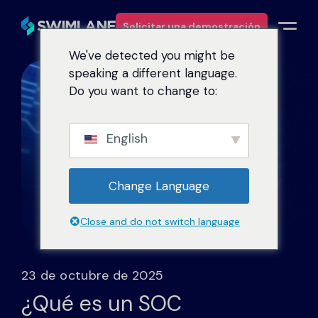
Solicitar una demostración
We've detected you might be
speaking a different language.
Por qué Swimlane
Do you want to change to:
Soluciones
English
Productos
Change Language
Servicios
Close and do not switch language
Recursos
23 de octubre de 2025
Acerca de
¿Qué es un SOC