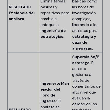
Elimina tareas
básicas como
RESULTADO
básicas y
las horas de
Eficiencia del
repetitivas pero
investigación
analista
cambia el
complejas,
enfoque a
liberando a los
ingeniería de
analistas para
estrategias
.
estrategia y
caza de
amenazas
.
Supervisión/E
stratega:
El
analista
gobierna a
través de
Ingeniero/Man
comentarios de
ejador del
alto nivel que
libro de
evalúan la
jugadas:
El
calidad de los
analista se
RESULTADO
resultados,