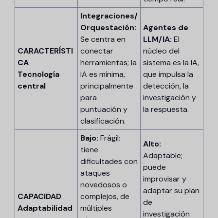
Integraciones/
Orquestación:
Agentes de
Se centra en
LLM/IA:
El
CARACTERÍSTI
conectar
núcleo del
CA
herramientas; la
sistema es la IA,
Tecnología
IA es mínima,
que impulsa la
central
principalmente
detección, la
para
investigación y
puntuación y
la respuesta.
clasificación.
Bajo:
Frágil;
Alto:
tiene
Adaptable;
dificultades con
puede
ataques
improvisar y
novedosos o
adaptar su plan
CAPACIDAD
complejos, de
de
Adaptabilidad
múltiples
investigación