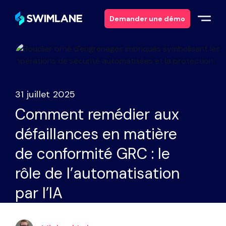
Demander une démo
Pourquoi Swimlane ?
Solutions
31 juillet 2025
Comment remédier aux
Produits
défaillances en matière
Services
de conformité GRC : le
rôle de l’automatisation
Ressources
par l’IA
À propos