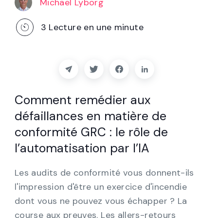
Michael Lyborg
Partenaires
3
Lecture en une minute
Contact
Blog
Soutien
Comment remédier aux
défaillances en matière de
Français
conformité GRC : le rôle de
l’automatisation par l’IA
Demander une démo
Les audits de conformité vous donnent-ils
l'impression d'être un exercice d'incendie
dont vous ne pouvez vous échapper ? La
course aux preuves. Les allers-retours