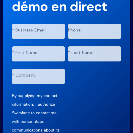
démo en direct
*
Business Email:
Phone:
*
First Name:
*
Last Name:
*
Company:
By supplying my contact
information, I authorize
Swimlane to contact me
with personalized
communications about its