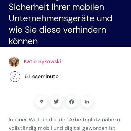
Partner
Sicherheit Ihrer mobilen
Unternehmensgeräte und
Kontakt
wie Sie diese verhindern
Blog
können
Unterstützung
Katie Bykowski
Deutsch
6
Leseminute
Demo anfordern
In einer Welt, in der der Arbeitsplatz nahezu
vollständig mobil und digital geworden ist