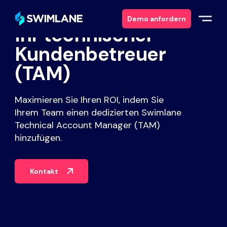
Demo anfordern
Ihr technischer
Kundenbetreuer
Warum Swimlane
(TAM)
Lösungen
Maximieren Sie Ihren ROI, indem Sie
Ihrem Team einen dedizierten Swimlane
Produkte
Technical Account Manager (TAM)
hinzufügen.
Dienstleistungen
Kontakt
Ressourcen
Über