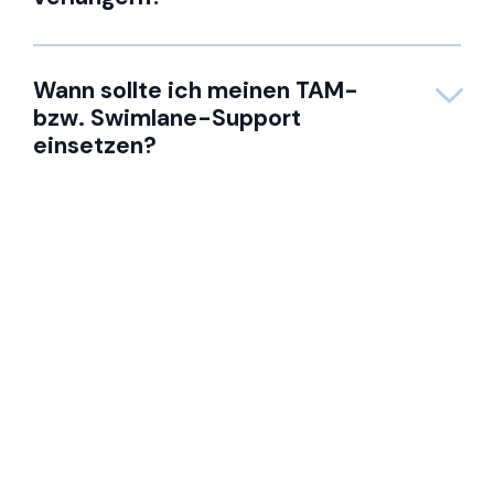
Wann sollte ich meinen TAM-
bzw. Swimlane-Support
einsetzen?
Treffen Sie die Experten
In diesem Video geben die TAMs von Swimlane
Einblicke in ihren Problemlösungsansatz, ihr
einzigartiges Fachwissen und ihren Fokus auf die
Entwicklung langlebiger Automatisierungslösungen.