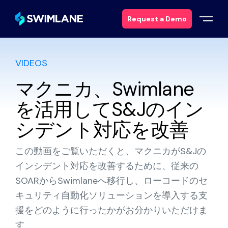
Request a Demo
VIDEOS
Why Swimlane
マクニカ、Swimlane
Solutions
を活用してS&Jのイン
Products
シデント対応を改善
Services
この動画をご覧いただくと、マクニカがS&Jの
インシデント対応を改善するために、従来の
Resources
SOARからSwimlaneへ移行し、ローコードのセ
キュリティ自動化ソリューションを導入する支
About
援をどのように行ったかがお分かりいただけま
す