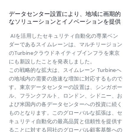
Partners
データセンター設置により、地域に画期的
Contact
なソリューションとイノベーションを提供
AIを活用したセキュリティ自動化の専業ベン
Blog
ダーであるスイムレーンは、マルチリージョン
のTurbineクラウドネイティブインフラを東京
Support
にも新設したことを発表しました。
この戦略的な拡大は、スイムレーン Turbineへ
English
の地域内の需要の急速な増加に対応するもので
す。東京データセンターの設置は、シンガポー
ル、フランクフルト、ロンドン、シドニー、お
Request a Demo
よび米国内の各データセンターへの投資に続く
ものとなります。このグローバルな拡張は、セ
キュリティ自動化の最高品質と信頼性を提供す
ることに対する同社のグローバル顧客基盤への